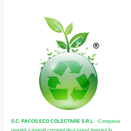
S.C. PACOS ECO COLECTARE S.R.L
. -Compania
noastră a investit constant de-a lungul timpului în