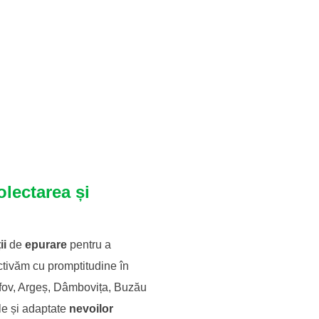
olectarea și
ii
de
epurare
pentru a
ctivăm cu promptitudine în
lfov, Argeș, Dâmbovița, Buzău
ile și adaptate
nevoilor