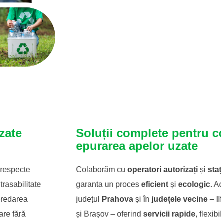
zate
Soluții complete pentru c
epurarea apelor uzate
 respecte
Colaborăm cu
operatori autorizați
și
staț
trasabilitate
garanta un proces
eficient
și
ecologic
. A
predarea
județul
Prahova
și în
județele vecine
– I
are fără
și Brașov – oferind
servicii rapide
, flexib