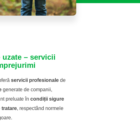
 uzate – servicii
împrejurimi
 oferă
servicii profesionale
de
e
generate de companii,
unt preluate în
condiții sigure
 tratare
, respectând normele
igoare.