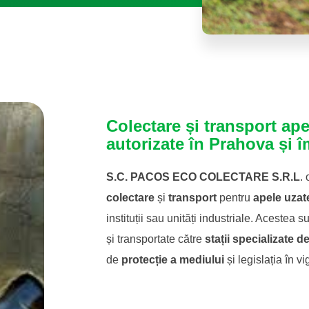
Colectare și transport ape
autorizate în Prahova și 
S.C. PACOS ECO COLECTARE S.R.L
.
colectare
și
transport
pentru
apele uzat
instituții sau unități industriale. Acestea s
și transportate către
stații specializate de
de
protecție a mediului
și legislația în v