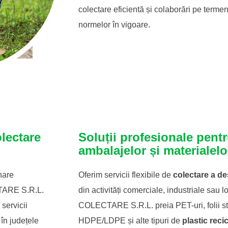
colectare eficientă și colaborări pe terme
normelor în vigoare.
olectare
Soluții profesionale pent
ambalajelor și materialelo
nare
Oferim servicii flexibile de
colectare a de
TARE S.R.L.
din activități comerciale, industriale sa
 servicii
COLECTARE S.R.L. preia PET-uri, folii str
 în județele
HDPE/LDPE și alte tipuri de
plastic recic