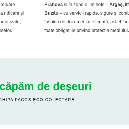
preluare
Prahova
și în zonele limitrofe –
Argeș, Il
 ridicare și
Buzău
– cu servicii rapide, sigure și con
autorizate,
însoțită de documentație legală, astfel înc
rselor.
toate obligațiile privind protecția mediului.
scăpăm de deșeuri
CHIPA PACOS ECO COLECTARE