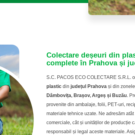
Colectare deșeuri din plas
complete în Prahova și ju
S.C. PACOS ECO COLECTARE S.R.L. ofe
plastic
din
județul Prahova
și din zonele
Dâmbovița, Brașov, Argeș și Buzău
. P
provenite din ambalaje, folii, PET-uri, reci
materiale tehnice uzate. Ne adresăm atât fi
comerciale, cât și unităților de producție 
responsabil și legal aceste materiale. Asi