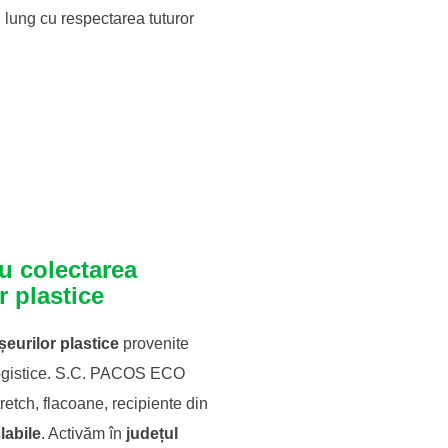
n lung cu respectarea tuturor
ru colectarea
r plastice
șeurilor plastice
provenite
u logistice. S.C. PACOS ECO
etch, flacoane, recipiente din
labile
. Activăm în
județul