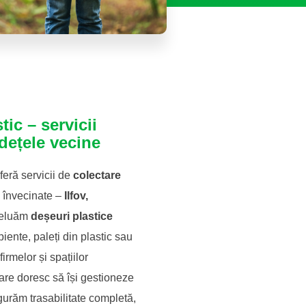
tic – servicii
dețele vecine
ră servicii de
colectare
 învecinate –
Ilfov,
reluăm
deșeuri plastice
piente, paleți din plastic sau
rmelor și spațiilor
care doresc să își gestioneze
gurăm trasabilitate completă,